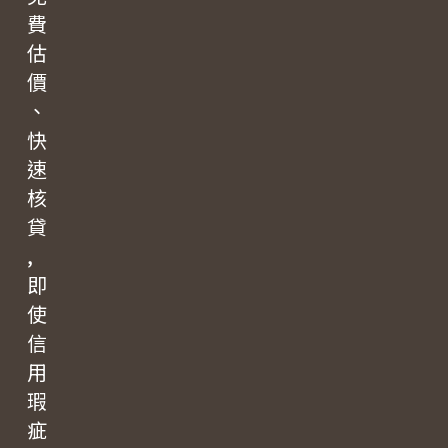
費
估
價
、
快
速
核
貸
,
即
使
信
用
瑕
疵