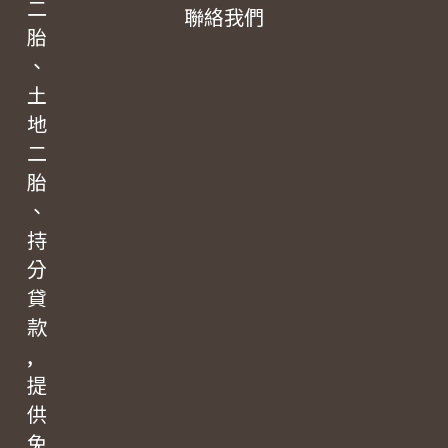
二
聯絡我們
胎
、
土
地
二
胎
、
持
分
貸
款
,
提
供
免