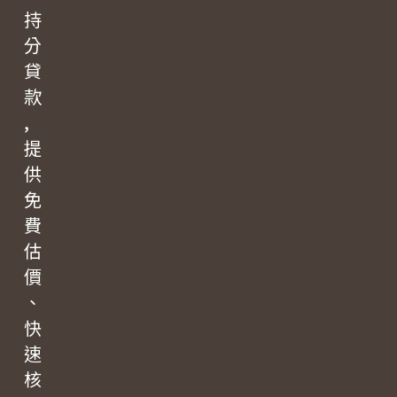
持
分
貸
款
,
提
供
免
費
估
價
、
快
速
核