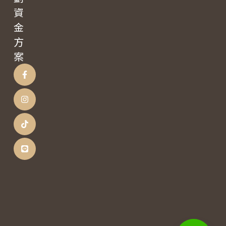
資
金
方
案