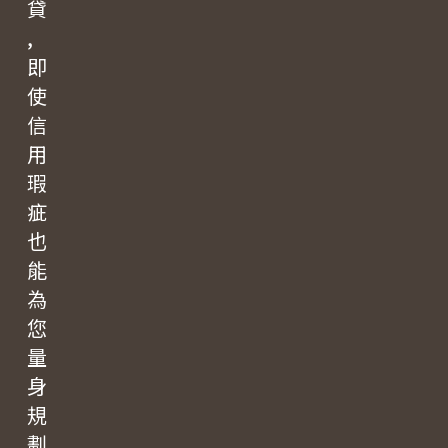
貸
,
即
使
信
用
瑕
疵
也
能
為
您
量
身
規
劃